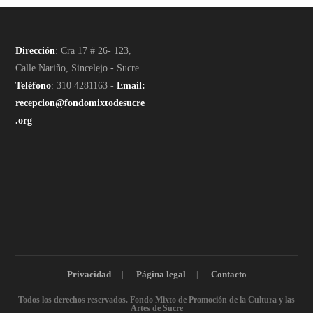
Dirección
: Cra 17 # 26- 123,
Calle Nariño, Sincelejo - Sucre.
Teléfono
: 310 4281163 -
Email:
recepcion@fondomixtodesucre
.org
Privacidad
Página legal
Contacto
Todos los derechos reservados. Fondo Mixto de Promoción de la Cultura y las
Artes de Sucre